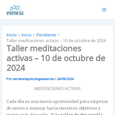
Ir
al
contenido
Inicio
Inicio
Pendiente
Taller meditaciones activas – 10 de octubre de 2024
Taller meditaciones
activas – 10 de octubre de
2024
Por
secretariapsicologiaesencia
/
24/09/2024
MEDITACIONES ACTIVAS
Cada día es una nueva oportunidad para empezar
de nuevo y avanzar hacia nuestros objetivos y
metas más deseadas. Este
taller de desarrollo