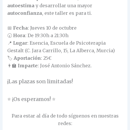
autoestima
y desarrollar una mayor
autoconfianza
, este taller es para ti.
📅
Fecha
: Jueves 10 de octubre
🕢
Hora
: De 19:30h a 21:30h
📍
Lugar
: Esencia, Escuela de Psicoterapia
Gestalt (C. Jara Carrillo, 15, La Alberca, Murcia)
🏷️
Aportación
: 25€
👨‍🏫
Imparte
: José Antonio Sánchez.
¡Las plazas son limitadas!
⭐ ¡Os esperamos! ⭐
Para estar al día de todo síguenos en nuestras
redes: