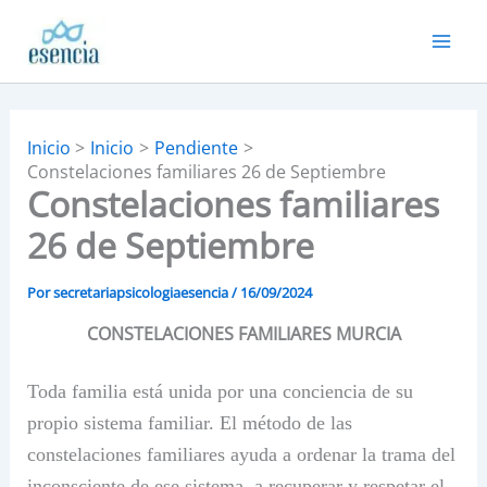
Ir
al
contenido
Inicio
Inicio
Pendiente
Constelaciones familiares 26 de Septiembre
Constelaciones familiares
26 de Septiembre
Por
secretariapsicologiaesencia
/
16/09/2024
CONSTELACIONES FAMILIARES MURCIA
Toda familia está unida por una conciencia de su
propio sistema familiar. El método de las
constelaciones familiares ayuda a ordenar la trama del
inconsciente de ese sistema, a recuperar y respetar el