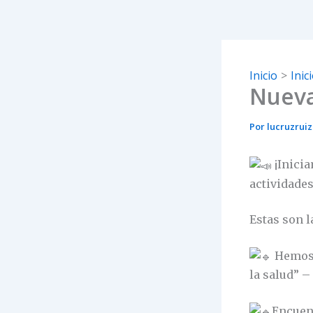
Inicio
Inic
Nueva
Por
lucruzrui
¡Inici
actividades
Estas son 
Hemos 
la salud” –
Encuent