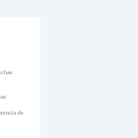
uchas
as:
sencia de